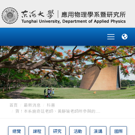
首頁
最新消息
科普
賀！本系施奇廷老師、黃靜瑜老師所參與的....
總覽
課程
研究
活動
演講
國際