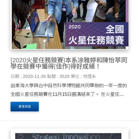
[2020火星任務競賽]本系凃雅婷和陳怡葶同
學在競賽中獲得[佳作]得好成績！
日期 : 2020-11-26
點閱 : 3529
單位 : 物理系
由東海大學與台中自然科學博物館共同舉辦的一年一度的
全國火星任務競賽在11月15日圓滿結束了。 在火星任務
競賽項目中除了吸睛度十足的火星車降落大賽以及火星車
更多訊息
避障大賽以外每年固定會有的全國火星科學展覽競賽也是
創....