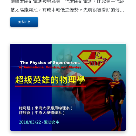
薄膜太陽能電池被歸為第二代太陽能電池，比起第一代矽
基太陽能電池，有成本較低之優勢。先前很被看好的薄膜
太陽能電池是使用銅銦鎵硒（CuInGaSe, CIGS），它有
更多訊息
不錯的效率（10-19%），已經有廠商進行量產。然而
C⋯⋯IGS電池....