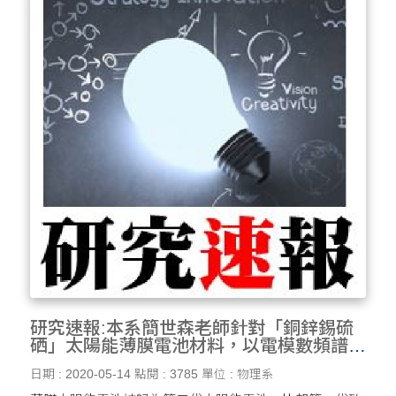
研究速報:本系簡世森老師針對「銅鋅錫硫
硒」太陽能薄膜電池材料，以電模數頻譜技
術探討其介面特性，將有助於改善薄膜太陽
日期 : 2020-05-14
點閱 : 3785
單位 : 物理系
能電池之設計。