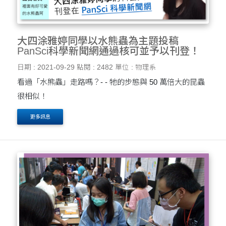
大四涂雅婷同學以水熊蟲為主題投稿
PanSci科學新聞網通過核可並予以刊登！
日期 : 2021-09-29
點閱 : 2482
單位 : 物理系
看過「水熊蟲」走路嗎？- - 牠的步態與 50 萬倍大的昆蟲
很相似！
更多訊息