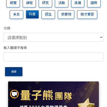
總覽
課程
研究
活動
演講
國際
科普
系友
招生
榮譽榜
徵才實習
分類
輸入關鍵字搜尋
搜尋