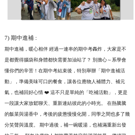
7) 期中進補 :
期中進補，暖心相伴 經過一連串的期中考轟炸，大家是不
是都覺得腦袋和身體都快需要加油站了？ 別擔心～系學會
懂你們的辛苦！在期中考結束後，特別舉辦「期中進補活
動」，準備美味可口的餐食，讓各位應物人補體力、補元
氣，也補回好心情 ❤️ 這不只是單純的「吃補活動」，更是
一段讓大家放鬆聊天、重新連結彼此的小時光。 在熱騰騰
的飯菜與湯香中，考後的疲憊慢慢化開，同學之間也多了幾
分笑聲與溫度。 期中過後，補一碗暖湯，也補滿重新出發