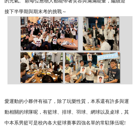
的元氣。 願每位應物人都能帶著笑容與滿滿能量，繼續迎
接下半學期與期末考的挑戰～
愛運動的小夥伴有福了，除了玩樂性質，本系還有許多與運
動相關的球隊呢，有籃球、排球、羽球、網球以及桌球，其
中本系男籃可是校內各大籃球賽事四強名單的常駐隊伍呢!