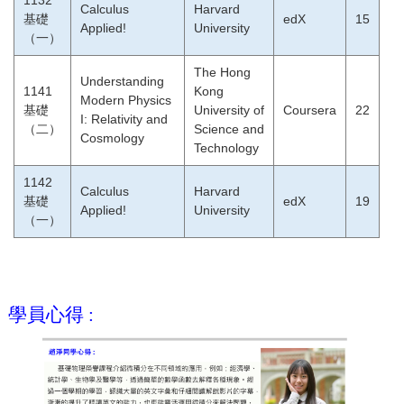
1132
Calculus
Harvard
基礎
edX
15
Applied!
University
（一）
The Hong
Understanding
1141
Kong
Modern Physics
基礎
University of
Coursera
22
I: Relativity and
（二）
Science and
Cosmology
Technology
1142
Calculus
Harvard
基礎
edX
19
Applied!
University
（一）
學員心得 :