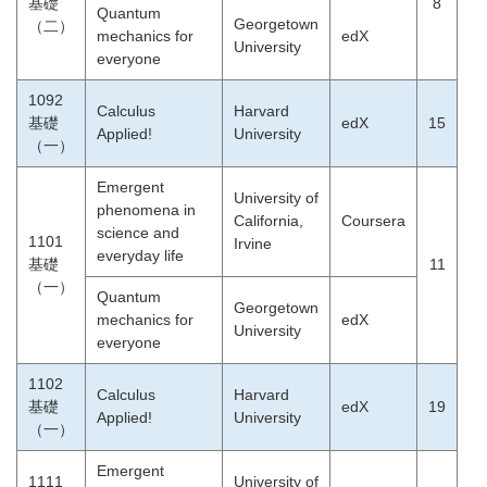
基礎
8
Quantum
Georgetown
（二）
mechanics for
edX
University
everyone
1092
Calculus
Harvard
基礎
edX
15
Applied!
University
（一）
Emergent
University of
phenomena in
California,
Coursera
science and
1101
Irvine
everyday life
基礎
11
（一）
Quantum
Georgetown
mechanics for
edX
University
everyone
1102
Calculus
Harvard
基礎
edX
19
Applied!
University
（一）
Emergent
1111
University of