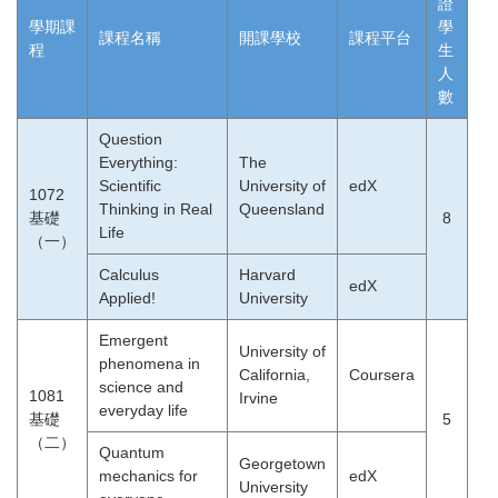
證
學期課
學
課程名稱
開課學校
課程平台
程
生
人
數
Question
Everything:
The
Scientific
University of
edX
1072
Thinking in Real
Queensland
基礎
8
Life
（一）
Calculus
Harvard
edX
Applied!
University
Emergent
University of
phenomena in
California,
Coursera
science and
1081
Irvine
everyday life
基礎
5
（二）
Quantum
Georgetown
mechanics for
edX
University