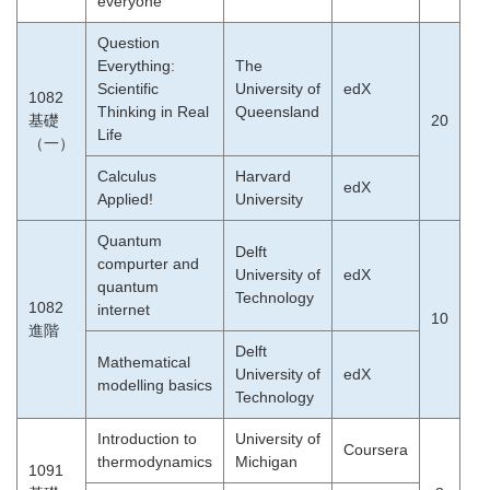
everyone
Question
Everything:
The
Scientific
University of
edX
1082
Thinking in Real
Queensland
基礎
20
Life
（一）
Calculus
Harvard
edX
Applied!
University
Quantum
Delft
compurter and
University of
edX
quantum
Technology
1082
internet
10
進階
Delft
Mathematical
University of
edX
modelling basics
Technology
Introduction to
University of
Coursera
thermodynamics
Michigan
1091