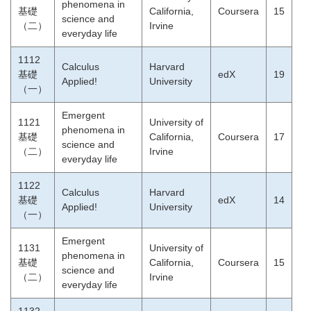
phenomena in
基礎
California,
Coursera
15
science and
（二）
Irvine
everyday life
1112
Calculus
Harvard
基礎
edX
19
Applied!
University
（一）
Emergent
1121
University of
phenomena in
基礎
California,
Coursera
17
science and
（二）
Irvine
everyday life
1122
Calculus
Harvard
基礎
edX
14
Applied!
University
（一）
Emergent
1131
University of
phenomena in
基礎
California,
Coursera
15
science and
（二）
Irvine
everyday life