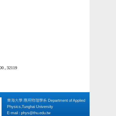
！
00 , 32119
東海大學 應用物理學系 Department of Applied
Physics,Tunghai University
E-mail : phys@thu.edu.tw