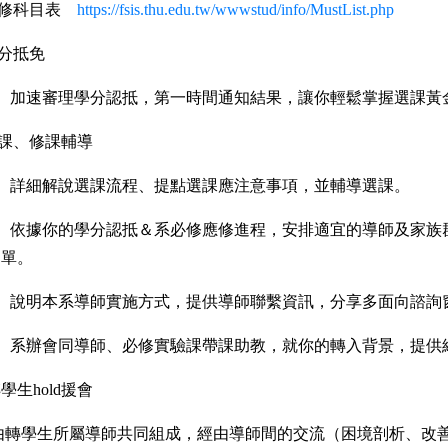
修科目表
https://fsis.thu.edu.tw/wwwstud/info/MustList.php
分抵免
加速審理學分認抵，第一時間通知結果，讓你輕鬆掌握選課黃
課、修課輔導
詳細解說選課流程、提點選課應注意事項，並輔導選課。
依據你的學分認抵＆系必修應修進程，安排適宜的導師及家族
單。
說明本系導師實施方式，提供導師聯繫資訊，分享多面向諮詢
系辦會同導師、必修實驗課帶課助教，就你的轉入背景，提供
轉學生
hold
援會
由轉學生所屬導師共同組成，經由導師間的交流（困境剖析、改