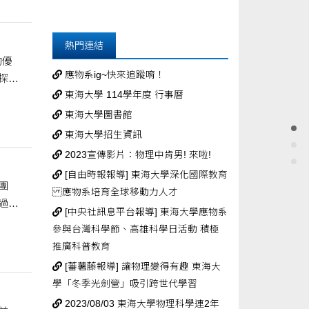
熱門連結
的優
應物系ig~快來追蹤唷！
探究
東海大學 114學年度 行事曆
東海大學圖書館
東海大學招生資訊
2023宣傳影片：物理中肯男! 來啦!
[自由時報報導] 東海大學深化國際教育
團
應物系培育全球移動力人才
過親
[中央社訊息平台報導] 東海大學應物系
參與台灣科學節、高雄科學日活動 積極
推廣科普教育
[蕃薯藤報導] 讓物理變得有趣 東海大
學「冬季光劍營」吸引跨世代學習
2023/08/03 東海大學物理科學連2年