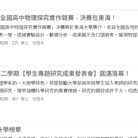
九屆全國高中物理探究實作競賽 - 決賽在東海！
九屆全國高中物理探究實作競賽」決賽將於東海大學舉行，來自全國各地
聚一堂，透過實驗設計、數據分析、成果展示及口頭發表，展現物理
本競賽鼓勵學生運用科學方法探索....
點閱 : 225
單位 : 物理系
度第二學期【學生專題研究成果發表會】圓滿落幕！
理學系的一大辦學特色，就是鼓勵大學部高年級學生加入老師的研究
題研究，提早接觸科學研究的真實樣貌。研究的題目或許不大，但透
數據、驗證結果，同學們能體會....
點閱 : 357
單位 : 物理系
 升學榜單