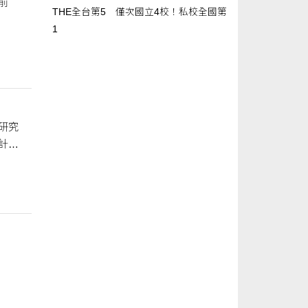
前
THE全台第5 僅次國立4校！私校全國第
1
研究
計