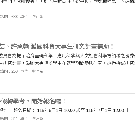
同學們，成績優異，再創人生新高峰，祝每位同學都鵬程萬里、錦繡
點閱 : 688
單位 : 物理系
張喆、許承翰 獲國科會大專生研究計畫補助！
委員會為提早培育基礎科學、應用科學與人文社會科學等領域之優秀
生研究計畫，鼓勵大專院校學生在就學期間參與研究。透過撰寫研究
及成果報告，不僅能體驗研究歷....
點閱 : 253
單位 : 物理系
度暑假轉學考，開始報名囉！
、報名日期： 115年6月1日 10:00 起至 115年7月1日 12:00 止
點閱 : 341
單位 : 物理系