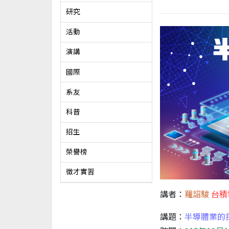
研究
活動
演講
國際
系友
科普
招生
榮譽榜
徵才實習
講者：
羅詔駿
台積
講題：
半導體業的