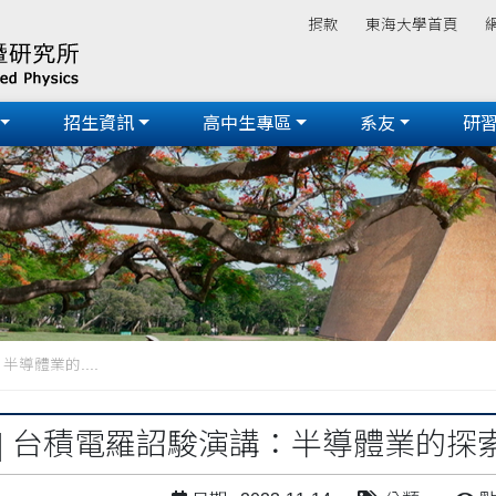
捐款
東海大學首頁
招生資訊
高中生專區
系友
研
導體業的....
] 台積電羅詔駿演講：半導體業的探索與