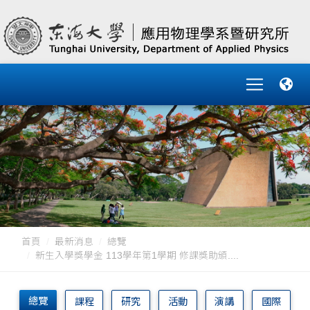
首頁
最新消息
總覽
新生入學獎學金 113學年第1學期 修課獎助頒....
總覽
課程
研究
活動
演講
國際