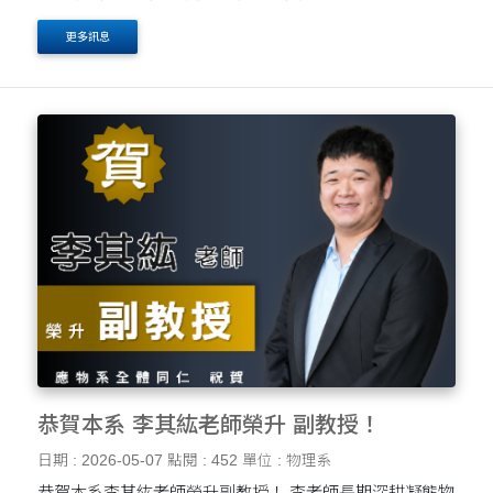
直覺和動手能力！ 我們將於 5月15日 舉辦一場精彩的 紙
更多訊息
飛機科學競賽，歡迎所有對科學、飛行或手作有....
恭賀本系 李其紘老師榮升 副教授！
日期 : 2026-05-07
點閱 : 452
單位 : 物理系
恭賀本系李其紘老師榮升副教授！ 李老師長期深耕凝態物