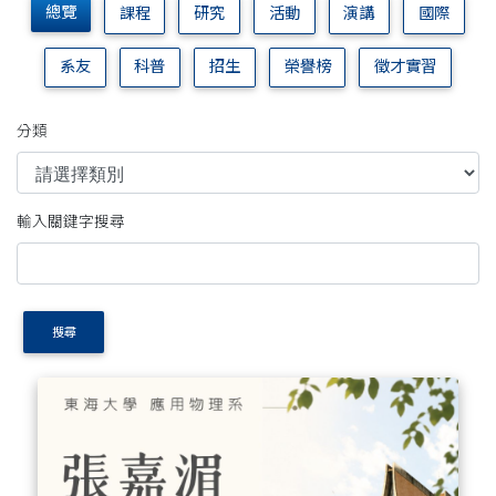
總覽
課程
研究
活動
演講
國際
系友
科普
招生
榮譽榜
徵才實習
分類
輸入關鍵字搜尋
搜尋