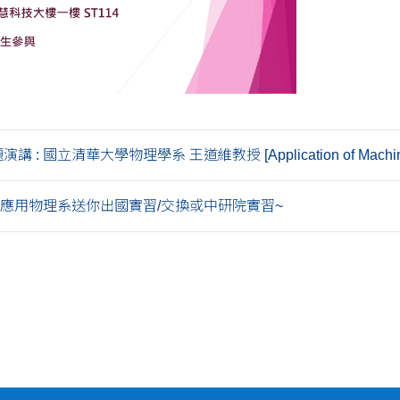
題演講 : 國立清華大學物理學系 王道維教授 [Application of Machine l
 應用物理系送你出國實習/交換或中研院實習~