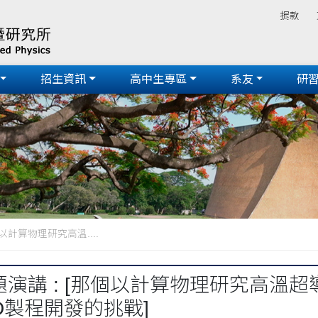
捐款
招生資訊
高中生專區
系友
研
那個以計算物理研究高溫....
 專題演講 : [那個以計算物理研究高溫
LED製程開發的挑戰]