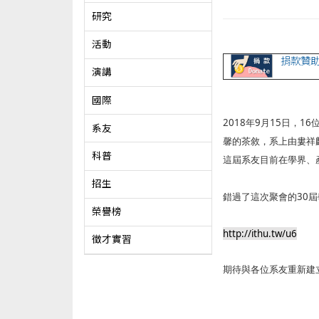
研究
活動
捐款贊
演講
國際
2018
9
15
16
年
月
日，
系友
馨的茶敘，系上由婁祥
科普
這屆系友目前在學界、
招生
30
錯過了這次聚會的
屆
榮譽榜
http://ithu.tw/u6
徵才實習
期待與各位系友重新建