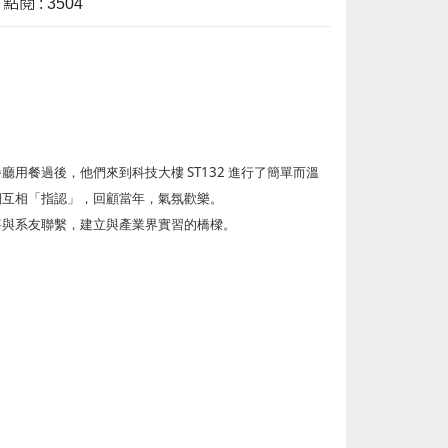
點閱 : 3504
ST132
餐廳用餐過後，他們來到科技大樓
進行了簡單而溫
們互相「指認」，回顧當年，氣氛歡樂。
將與系友聯繫，建立與產業界實習的橋樑。