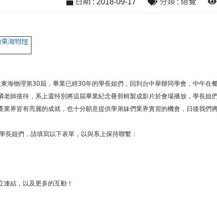
日期 : 2018-09-17
分類 : 總覽
助東海物理
30
30
位東海物理第
屆，畢業已經
年的學長姐們，回到台中舉辦同學會，中午在
麟老師接待，系上還特別將這屆畢業紀念冊剪輯製成影片於會場播放，學長姐
產業界皆有亮麗的成就，也十分願意提供學弟妹們業界實習的機會，日後我們
學長姐們，請填寫以下表單，以與系上保持聯繫：
立連結，以及更多的互動！