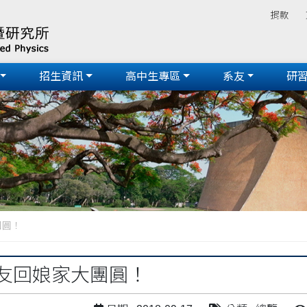
捐款
招生資訊
高中生專區
系友
研
團圓！
系友回娘家大團圓！