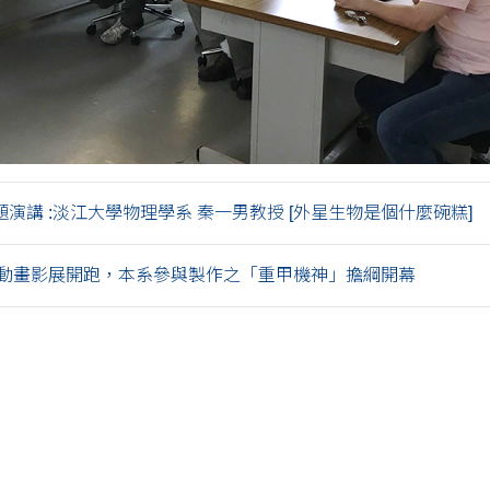
 專題演講 :淡江大學物理學系 秦一男教授 [外星生物是個什麼碗糕]
動畫影展開跑，本系參與製作之「重甲機神」擔綱開幕