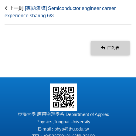
上一則
[專題演講] Semiconductor engineer career
experience sharing 6/3
回列表
東海大學 應用物理學系 Department of Applied
Physics,Tunghai University
E-mail : phys@thu.edu.tw