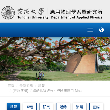
首頁
最新消息
總覽
[專題演講] 抗體醣化質譜分析與臨床應用 Mas....
總覽
課程
研究
活動
演講
國際