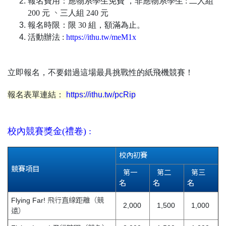
報名費用：
應物系學生免費 ，
非應物系學生 :
二人組
200 元
、
三人組 240 元
報名時限：限 30 組，額滿為止。
活動辦法 :
https://ithu.tw/meM1x
立即報名，不要錯過這場最具挑戰性的紙飛機競賽！
報名表單連結：
https://ithu.tw/pcRip
校內競賽獎金(禮卷) :
校內初賽
競賽項目
第一
第二
第三
名
名
名
Flying Far! 飛行直線距離（競
2,000
1,500
1,000
遠）