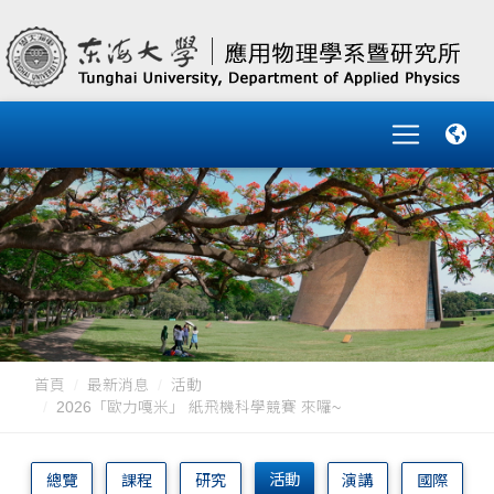
首頁
最新消息
活動
2026「歐力嘎米」 紙飛機科學競賽 來囉~
活動
總覽
課程
研究
演講
國際