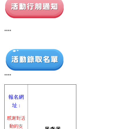
****
****
報名網
址
:
感謝對活
動的支