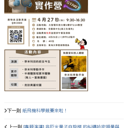
下一則
紙飛機科學競賽來啦！
上一則
[專題演講] 非厄米量子自旋梯 的糾纏哈密頓量與