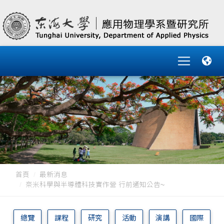
首頁
最新消息
奈米科學與半導體科技實作營 行前通知公告~
總覽
課程
研究
活動
演講
國際