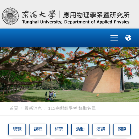
首頁
最新消息
113寒假轉學考 錄取名單
總覽
課程
研究
活動
演講
國際