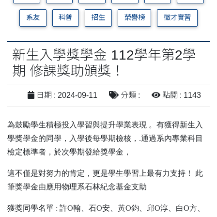
系友
科普
招生
榮譽榜
徵才實習
新生入學獎學金 112學年第2學
期 修課獎助頒獎！
日期 : 2024-09-11
分類 :
點閱 : 1143
為鼓勵學生積極投入學習與提升學業表現 。有獲得新生入
學獎學金的同學，入學後每學期檢核，.通過系內專業科目
檢定標準者，於次學期發給獎學金，
這不僅是對努力的肯定，更是學生學習上最有力支持！ 此
筆獎學金由應用物理系石林紀念基金支助
獲獎同學名單 : 許O翰、石O安、黃O鈞、邱O淳、白O方、