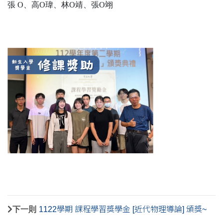
張 O、高O瑋、林O靖、張O翊
下一則
1122學期 課程學習獎學金 [近代物理導論] 頒獎~