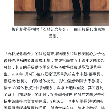
樓迎統學長捐贈『石林紀念基金』，由王校長代表東海
受贈。
『石林紀念基金』的源起是東海物理系
12
屆校友關心少子化
會對物理系的發展造成衝擊，在慶祝畢業五十週年之際發起
募款，其目的是提供獎學金及特色教學經費以爭取優秀學
生。
2020
年
1
月
6
日
5
位
12
屆物理系畢業校友李中新
(
董事長
)
、
樓迎統
(
校長
)
、白璞
(
退休校長
)
、彭仁傑
(
伊利諾大學教授
)
、
徐子民
(
退休教授
)
回到物理系，與系上老師座談，其間聊到
了系上目前經營上的困難，於是學長們對於發展方向與未來
招生策略提供寶貴的建議。
9
月
16
日，李中新學長與樓迎統
學長再度聯袂返回物理系，與簡世森主任、陳永忠教授、施