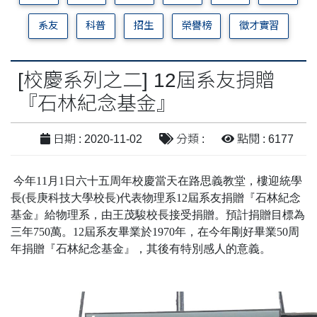
系友
科普
招生
榮譽榜
徵才實習
[校慶系列之二] 12屆系友捐贈
『石林紀念基金』
日期 : 2020-11-02
分類 :
點閱 : 6177
今年
11
月
1
日六十五周年校慶當天在路思義教堂，樓迎統學
長
(
長庚科技大學校長
)
代表物理系
12
屆系友捐贈『石林紀念
基金』給物理系，由王茂駿校長接受捐贈。預計捐贈目標為
三年
750
萬。
12
屆系友畢業於
1970
年，在今年剛好畢業
50
周
年捐贈『石林紀念基金』，其後有特別感人的意義。