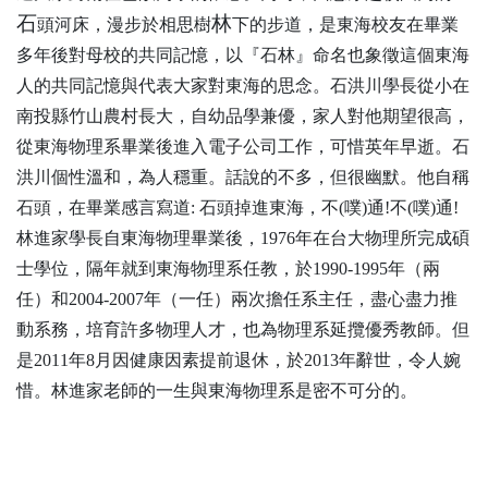
石
林
頭河床，漫步於相思樹
下的步道，是東海校友在畢業
多年後對母校的共同記憶，以『石林』命名也象徵這個東海
人的共同記憶與代表大家對東海的思念。石洪川學長從小在
南投縣竹山農村長大，自幼品學兼優，家人對他期望很高，
從東海物理系畢業後進入電子公司工作，可惜英年早逝。石
洪川個性溫和，為人穩重。話說的不多，但很幽默。他自稱
石頭，在畢業感言寫道
:
石頭掉進東海，不
(
噗
)
通
!
不
(
噗
)
通
!
林進家學長自東海物理畢業後，
1976
年在台大物理所完成碩
士學位，隔年就到東海物理系任教，於
1990-1995
年（兩
任）和
2004-2007
年（一任）兩次擔任系主任，盡心盡力推
動系務，培育許多物理人才，也為物理系延攬優秀教師。但
是
2011
年
8
月因健康因素提前退休，於
2013
年辭世，令人婉
惜。林進家老師的一生與東海物理系是密不可分的。