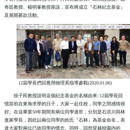
奇廷教授、楊明峯教授座談，宣布將成立『石林紀念基金』
及展開募款活動。
12
屆學長們回應用物理系指導參觀
(2020.01.06)
徐子民教授說明這個紀念基金的名稱由來
: 12
屆學長回
憶當初在東海求學的日子，大家一起住校，同學之間感情很
好。在這畢業
50
年期間有兩位同學過世，分別是石洪川與林
進家學長，因此以兩位同學的姓氏『石林』為基金命名，表
達大家對兩位已故同學的懷念。同時，回想穿越校園內的