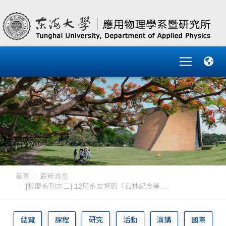
首頁
最新消息
[校慶系列之二] 12屆系友捐贈『石林紀念基....
總覽
課程
研究
活動
演講
國際