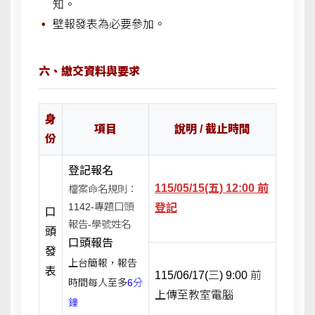
知。
壁報發表為必要參加。
六、繳交資料與要求
身
項目
說明 / 截止時間
份
登記報名
115/05/15(五) 12:00 前
檔案命名規則：
1142-專題口頭
登記
口
報告-學號姓名
頭
口頭報告
發
上台簡報，報告
表
115/06/17(三) 9:00 前
時間每人至多
6分
上傳至教室電腦
鐘