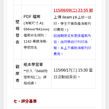
115/06/09(二) 23:55 前
PDF 檔案
上傳 ilearn
(
系上統一送
壁
(海報尺寸 A1:
印，學生不需負擔海報列
報
594mm*841mm)
印費用。)
發
檔案命名規則：
超過期限或有更換檔案內
1142-專題海報-
容，由同學自行列印海
表
學號姓名
報，系上不補助海報列印
費用。
紙本學習單
觀
115/06/17(三) 15:30 當
**計入「0468物
摩
日活動結束前。
理新知(二)」課
者
程成績。
七、評分基準