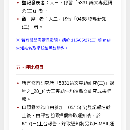
壁報發表者：
大三，修習「5331 論文專題研
究(二)」者。
觀 摩 者：
大二，修習「0468 物理新知
(二)」者。
※ 若有衝堂需請假證明，請於 115/05/27(三) 前 mail
告知姓名及學號給孟紋助教。
五、評比項目
所有修習研究所「5331論文專題研究(二)」課
程之_28_位大三專題生均須繳交研究成果壁
報。
口頭發表為自由參加，05/15(五)登記報名截
止後，由評審老師擇優錄取通知後，於
6/17(三)上台報告，錄取通知將另以E-MAIL通