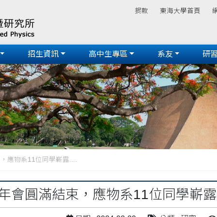
捐款
東海大學首頁
招生資訊
高中生專區
系友
研
，應物系11位同學嶄露....
物理年會圓滿結束，應物系11位同學嶄