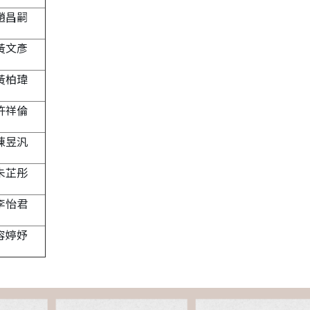
趙昌嗣
黃文彥
黃柏瑋
許祥倫
陳昱汎
朱芷彤
李怡君
容婷妤