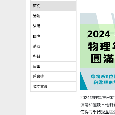
研究
活動
演講
國際
系友
科普
招生
榮譽榜
徵才實習
2024物理年會已
演講和座談。他們
使得同學們受益匪