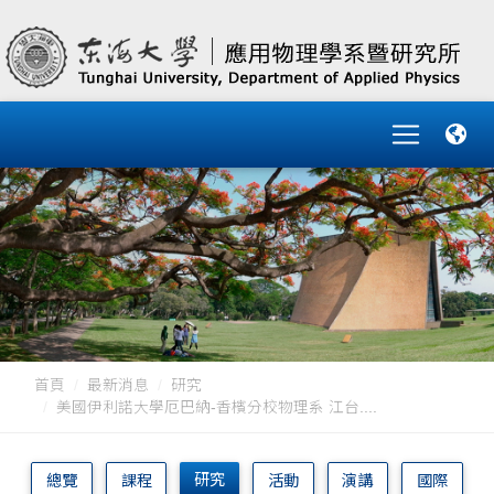
首頁
最新消息
研究
美國伊利諾大學厄巴納-香檳分校物理系 江台....
研究
總覽
課程
活動
演講
國際