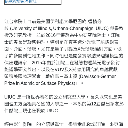
捐款贊助東海物理
江台章院士目前是美國伊利諾大學
厄巴納-
香檳分
校 (University of Illinois, Urbana-Champaign, UIUC) 榮譽教
授及研究教授，並於2016年獲選為中央研究院院士。江院
士的專長是凝態物理，特別是在真空紫外光電子能譜對表
面、介面、薄膜，尤其是量子阱態及X光薄膜繞射方面，做
了許多開創性地工作。同時他也是開發實驗結果理論模型的
傑出理論家。2015年由於江院士在凝態物理與光電子發射
能譜學研究傑出，以及在VUV及X光應用研究的卓越貢獻，
榮獲美國物理學會「戴維森－革末獎 (Davisson-Germer
Prize in Atomic or Surface Physics)」。
UIUC 是一所世界著名的公立研究型大學，長久以來也是美
國理工方面極具名望的大學之一。本系的第12屆傑出系友彭
仁傑院士現也任職於 UIUC。
經由彭仁傑院士的介紹與幫忙，很榮幸能邀請江院士來東海