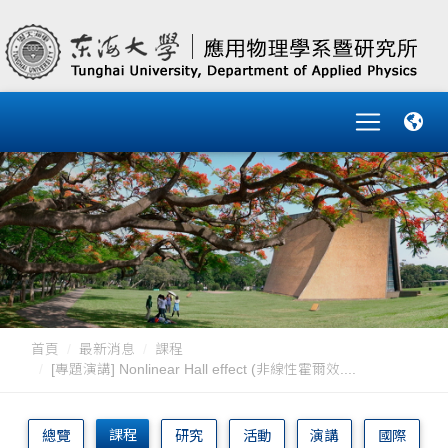
首頁
最新消息
課程
[專題演講] Nonlinear Hall effect (非線性霍爾效....
課程
總覽
研究
活動
演講
國際