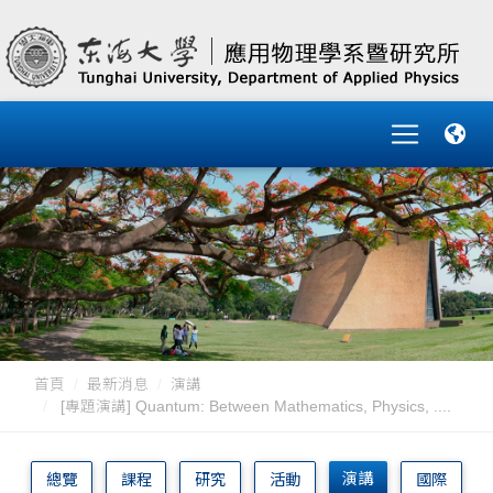
首頁
最新消息
演講
[專題演講] Quantum: Between Mathematics, Physics, ....
演講
總覽
課程
研究
活動
國際