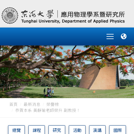
首頁
最新消息
榮譽榜
恭賀本系 黃靜瑜老師榮升 副教授！
總覽
課程
研究
活動
演講
國際