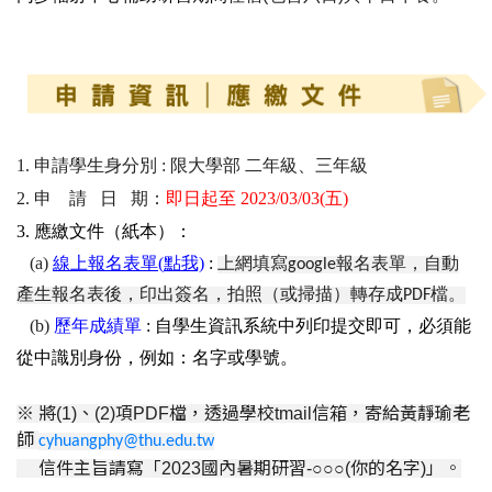
1. 申請學生身分別 : 限大學部 二年級、三年級
2. 申 請 日 期：
即日起至 2023/03/03(五)
3. 應繳文件（紙本）：
(a)
線上
報名表
單(點我)
:
上網填寫
google
報名表單，自動
產生報名表後，印出簽名，拍照（或掃描）轉存成
PDF
檔。
(b)
歷年成績單
:
自學生資訊系統中列印提交即可，必須能
從中識別身份，例如：名字或學號。
※ 將
(1)
、
(2)
項
PDF
檔，透過學校
tmail
信箱，寄給黃靜瑜老
師
cyhuangphy@thu.edu.tw
信件主旨請寫「
2023
國內暑期研習
-
○○○
(
你的名字
)
」
。