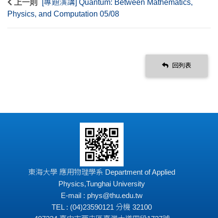
上一則
[專題演講] Quantum: Between Mathematics,
Physics, and Computation 05/08
回列表
東海大學 應用物理學系 Department of Applied
Physics,Tunghai University
E-mail : phys@thu.edu.tw
TEL : (04)23590121 分機 32100