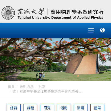
首頁
最新消息
系友
賀！蘇萬生學長榮獲周夢蝶詩獎學會理事長....
總覽
課程
研究
活動
演講
國際