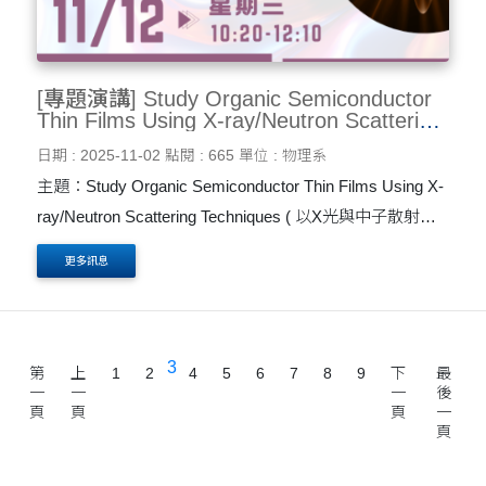
[專題演講] Study Organic Semiconductor
Thin Films Using X-ray/Neutron Scattering
Techniques ( 以X光與中子散射技術探討有
日期 : 2025-11-02
點閱 : 665
單位 : 物理系
機半導體薄膜) 11/12
主題：Study Organic Semiconductor Thin Films Using X-
ray/Neutron Scattering Techniques ( 以X光與中子散射技
術探討有機半導體薄膜) 演講人: 黃子晏 國家同步輻射研
更多訊息
究中心 助研究員 地點：大智慧科技大樓1樓 ST114 ....
3
第
上
1
2
4
5
6
7
8
9
下
最
一
一
一
後
頁
頁
頁
一
頁