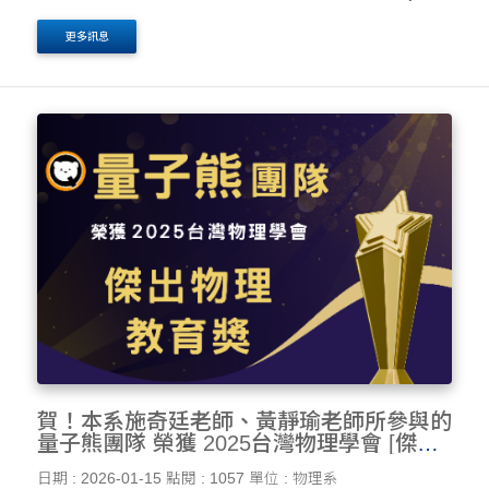
分制 70 分)以上，操行成績等第 A(或百分制 85分)以上。
更多訊息
4. 未接受任何其他獎學金（不含助學金）。 ....
賀！本系施奇廷老師、黃靜瑜老師所參與的
量子熊團隊 榮獲 2025台灣物理學會 [傑出
物理教育獎]
日期 : 2026-01-15
點閱 : 1057
單位 : 物理系