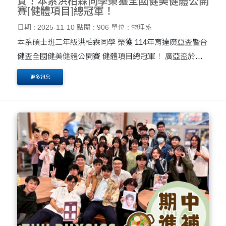
賀！本系洪柏霖同學榮獲全國健美健體公開
賽[健體項目]總冠軍！
日期 : 2025-11-10
點閱 : 906
單位 : 物理系
本系碩士班二年級洪柏霖同學 榮獲 114年育達廣亞盃暨台
健盃全國健美健體公開賽 健體項目總冠軍！ 廣亞盃於
11/1(六)在育達科大盛大舉行，來自各路好手相互較量，
更多訊息
很高興本系碩士班二年級洪柏霖同學榮獲健體項目總....