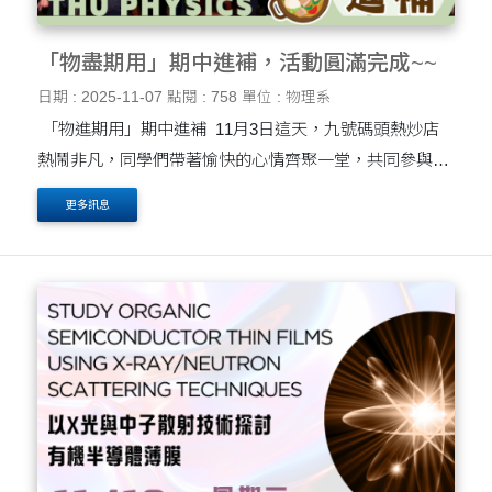
「物盡期用」期中進補，活動圓滿完成~~
日期 : 2025-11-07
點閱 : 758
單位 : 物理系
「物進期用」期中進補 11月3日這天，九號碼頭熱炒店
熱鬧非凡，同學們帶著愉快的心情齊聚一堂，共同參與
「期中進補」活動！美食與笑聲瞬間把能量值補滿。 系學
更多訊息
會精心策劃，安排了趣味小遊戲──「....