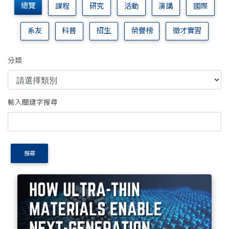
總覽
課程
研究
活動
演講
國際
系友
科普
招生
榮譽榜
徵才實習
分類
輸入關鍵字搜尋
搜尋