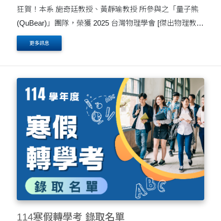
狂賀！本系 施奇廷教授、黃靜瑜教授 所參與之「量子熊
(QuBear)」團隊，榮獲 2025 台灣物理學會 [傑出物理教育
獎]。這份榮譽不僅肯定了師長們在物理教育上的深耕，也
更多訊息
標誌著台灣量子科學教育邁向新的里程碑。 量子熊....
114寒假轉學考 錄取名單