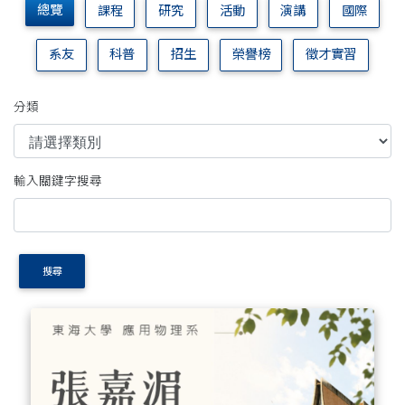
總覽
課程
研究
活動
演講
國際
系友
科普
招生
榮譽榜
徵才實習
分類
輸入關鍵字搜尋
搜尋