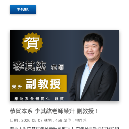
直覺和動手能力！ 我們將於 5月15日 舉辦一場精彩的 紙
更多訊息
飛機科學競賽，歡迎所有對科學、飛行或手作有....
恭賀本系 李其紘老師榮升 副教授！
日期 : 2026-05-07
點閱 : 456
單位 : 物理系
恭賀本系李其紘老師榮升副教授！ 李老師長期深耕凝態物