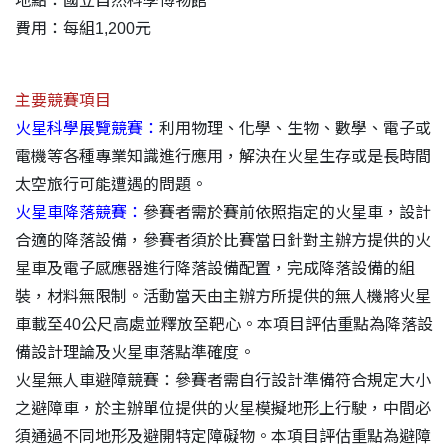
地點：國立自然科學博物館
費用：每組1,200元
主要競賽項目
火星科學展覽競賽：
利用物理、化學、生物、數學、電子或
電機等各種專業知識進行應用，解決在火星生存或是長時間
太空旅行可能遭遇的問題。
火星車降落競賽：
參賽者需於賽前依照指定的火星車，設計
合適的降落設備，參賽者須於比賽當日針對主辦方提供的火
星車及電子感應器進行降落設備配置，完成降落設備的組
裝，材料無限制。活動當天由主辦方所提供的無人機將火星
車載至40公尺高處並釋放至靶心。本項目評估重點為降落設
備設計理論及火星車落點準確度。
火星無人車避障競賽：參賽者需自行設計準備符合規定大小
之避障車，於主辦單位提供的火星模擬地形上行駛，中間必
須通過不同地形及避開特定障礙物。本項目評估重點為避障