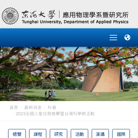
首頁
最新消息
科普
2023全國火星任務競賽暨台灣科學節活動
總覽
課程
研究
活動
演講
國際