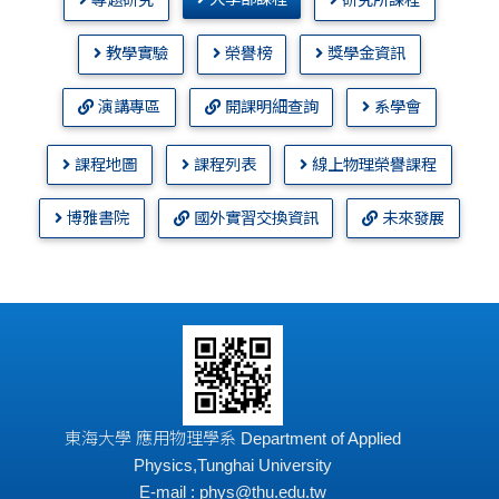
專題研究
研究所課程
教學實驗
榮譽榜
獎學金資訊
演講專區
開課明細查詢
系學會
課程地圖
課程列表
線上物理榮譽課程
博雅書院
國外實習交換資訊
未來發展
東海大學 應用物理學系 Department of Applied
Physics,Tunghai University
E-mail : phys@thu.edu.tw