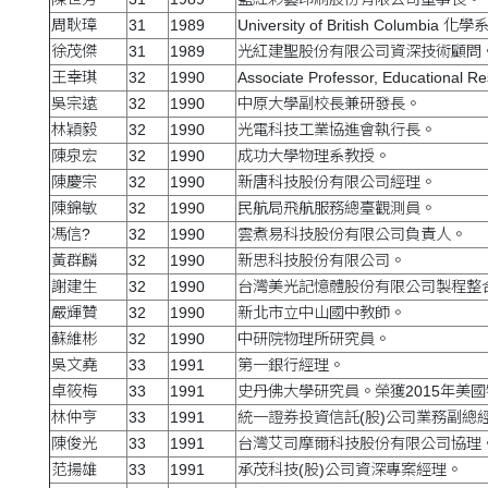
周耿璋
31
1989
University of British Columbia 
徐茂傑
31
1989
光紅建聖股份有限公司資深技術顧問
王幸琪
32
1990
Associate Professor, Educational 
吳宗遠
32
1990
中原大學副校長兼研發長。
林穎毅
32
1990
光電科技工業協進會執行長。
陳泉宏
32
1990
成功大學物理系教授。
陳慶宗
32
1990
新唐科技股份有限公司經理。
陳錦敏
32
1990
民航局飛航服務總臺觀測員。
馮信?
32
1990
雲煮易科技股份有限公司負責人。
黃群麟
32
1990
新思科技股份有限公司。
謝建生
32
1990
台灣美光記憶體股份有限公司製程整
嚴輝贊
32
1990
新北市立中山國中教師。
蘇維彬
32
1990
中研院物理所研究員。
吳文堯
33
1991
第一銀行經理。
卓筱梅
33
1991
史丹佛大學研究員。榮獲2015年美
林仲亨
33
1991
統一證券投資信託(股)公司業務副總
陳俊光
33
1991
台灣艾司摩爾科技股份有限公司協理
范揚雄
33
1991
承茂科技(股)公司資深專案經理。