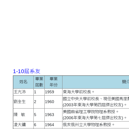
1-10屆系友
畢業
畢業
姓名
簡
屆數
年份
王亢沛
1
1959
東海大學前校長。
國立中央大學前校長、現任美國馬里
劉全生
2
1960
(2003年東海大學第四屆傑出校友)。
美國麻省理工學院物理系教授。
陳 敏
5
1963
(2006年東海大學第七屆傑出校友)。
凌大鏞
6
1964
俄亥俄州立大學物理系教授。