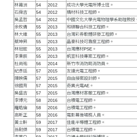
林莆洲
54
2012
成功大學光電所博士班。
石舜吉
54
2012
精材科技工程師。
吳孟哲
54
2012
中國文化大學光電物理學系助理教授
余攸倩
55
2013
和碩聯合科技工程師。
林大維
55
2013
台灣彩券軟體研發工程師。
蔡坤昇
55
2013
晶豪科技可靠度工程師。
林冠鋐
55
2013
台灣應材PSE。
李秉辰
55
2013
帆宣科技專案工程師。
杜尚祐
56
2014
新竹市消防局消防員。
紀彥廷
57
2015
友達光電工程師。
陳映儒
57
2015
自由接案設計師。
徐國育
57
2015
奇異光電AE。
吳盛吉
57
2015
台灣應材客服工程師。
李博元
58
2016
台積電工程師。
羅皓倫
58
2016
台積電工程師。
高昕正
58
2016
電影幕後場務人員。
黃士軒
59
2017
佳能半導體工程師。
孫尉傑
59
2017
台積電工程師。
李慕白
59
2017
交通大學材料所博班。