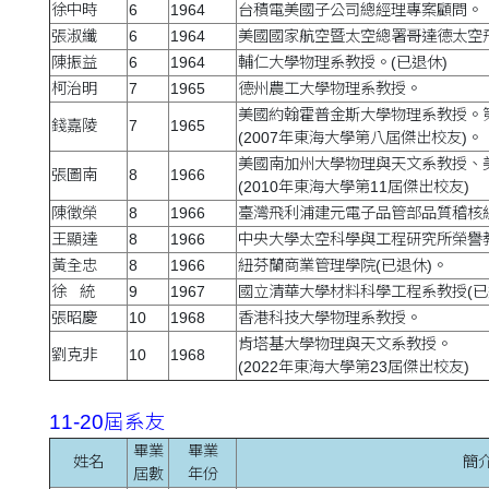
徐中時
6
1964
台積電美國子公司總經理專案顧問。
張淑纖
6
1964
美國國家航空暨太空總署哥達德太空
陳振益
6
1964
輔仁大學物理系教授。(已退休)
柯治明
7
1965
德州農工大學物理系教授。
美國約翰霍普金斯大學物理系教授。第
錢嘉陵
7
1965
(2007年東海大學第八屆傑出校友)。
美國南加州大學物理與天文系教授、
張圖南
8
1966
(2010年東海大學第11屆傑出校友)
陳徵榮
8
1966
臺灣飛利浦建元電子品管部品質稽核
王顯達
8
1966
中央大學太空科學與工程研究所榮譽
黃全忠
8
1966
紐芬蘭商業管理學院(已退休)。
徐 統
9
1967
國立清華大學材料科學工程系教授(已
張昭慶
10
1968
香港科技大學物理系教授。
肯塔基大學物理與天文系教授。
劉克非
10
1968
(2022年東海大學第23屆傑出校友)
11-20屆系友
畢業
畢業
姓名
簡
屆數
年份