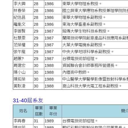
李大興
28
1986
東華大學物理系教授。
林春榮
28
1986
國立屏東大學應物系教授兼理學院院
紀信昌
28
1986
東華大學物理系副教授。
羅能文
28
1986
東海大學畜產系副教授。
李御賢
29
1987
銘傳大學生物科技系教授。
杜慧雯
29
1987
蘭陽技術學院創意產品科技應用系副
范榮權
29
1987
大葉大學電機系副教授。
張午龍
29
1987
中央大學地球科學系副教授。
趙蕙?
29
1987
台積電技術部經理。
周建宏
30
1988
資誠聯合會計師事務所營運長。
陳小山
30
1988
內壢高中教師。
陳拓榮
30
1988
中山醫學大學醫學影像暨放射科學系
黃耿凌
30
1988
崑山科技大學光電工程系副教授。
31-40屆系友
畢業
畢業
姓名
簡
屆數
年份
李再春
31
1989
台積電技術部經理。
陳世芳
31
1989
籃紅彩藝印刷股份有限公司董事長。