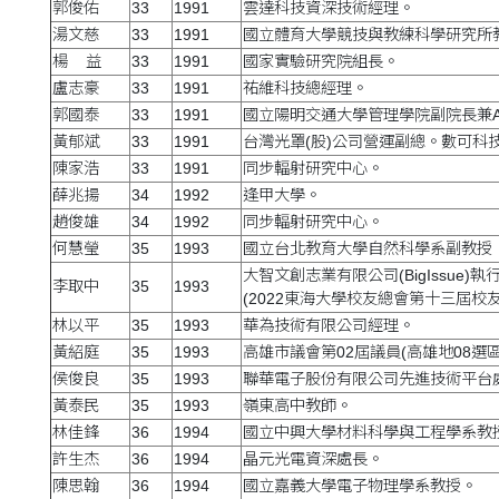
郭俊佑
33
1991
雲達科技資深技術經理。
湯文慈
33
1991
國立體育大學競技與教練科學研究所
楊 益
33
1991
國家實驗研究院組長。
盧志豪
33
1991
祐維科技總經理。
郭國泰
33
1991
國立陽明交通大學管理學院副院長兼A
黃郁斌
33
1991
台灣光罩(股)公司營運副總。數可科技
陳家浩
33
1991
同步輻射研究中心。
薛兆揚
34
1992
逢甲大學。
趙俊雄
34
1992
同步輻射研究中心。
何慧瑩
35
1993
國立台北教育大學自然科學系副教授
大智文創志業有限公司(BigIssue)執
李取中
35
1993
(2022東海大學校友總會第十三屆校友
林以平
35
1993
華為技術有限公司經理。
黃紹庭
35
1993
高雄市議會第02屆議員(高雄地08選區)/(
侯俊良
35
1993
聯華電子股份有限公司先進技術平台
黃泰民
35
1993
嶺東高中教師。
林佳鋒
36
1994
國立中興大學材料科學與工程學系教
許生杰
36
1994
晶元光電資深處長。
陳思翰
36
1994
國立嘉義大學電子物理學系教授。