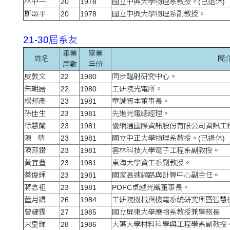
林中一
20
1978
國立中興大學物理系教授。(已退休)
斯頌平
20
1978
國立中興大學物理系副教授。
21-30屆系友
畢業
畢業
姓名
簡
屆數
年份
皮敦文
22
1980
同步輻射研究中心。
朱朝居
22
1980
工研院光電所。
楊邦彥
23
1981
華誠資本董事長。
孫佳生
23
1981
先進光電總經理。
徐慧蘭
23
1981
優網通國際資訊股份有限公司資訊工
陳 恭
23
1981
國立中正大學物理系教授。(已退休)
陳育鑽
23
1981
雲林科技大學電子工程系副教授。
黃宜豊
23
1981
東海大學資工系副教授。
蔡俊輝
23
1981
國家高速網路與計算中心副主任。
蔣念祖
23
1981
POFC卓越光纖董事長。
董月嬌
26
1984
工研院機械與機電系統研究所暨智慧
曾耀霆
27
1985
國立屏東大學應物系教授兼學務長
宋皇輝
28
1986
大葉大學材料科學與工程學系副教授