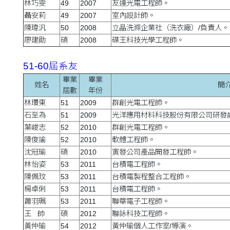
林巧雯
49
2007
友達光電工程師。
聶安莉
49
2007
室內設計師。
陳瑋汎
50
2008
立晶洗滌企業社（洗衣廠）/負責人。
廖建勛
碩
2008
碟王科技光學工程師。
51-60屆系友
畢業
畢業
姓名
簡
屆數
年份
林瓚東
51
2009
群創光電工程師。
石至為
51
2009
光洋應用材料科技股份有限公司研發
葉峻志
52
2010
群創光電工程師。
陳俊諭
52
2010
軟體工程師。
沈冠瑜
碩
2010
寅發公司產品開發工程師。
林怡姿
53
2011
台積電工程師。
陳佩玟
53
2011
台積電製程整合工程師。
楊卓俐
53
2011
台積電工程師。
蕭羽珮
53
2011
聯華電子工程師。
王 帥
碩
2012
聯詠科技工程師。
黃仲瑜
54
2012
黃仲瑜個人工作室/導演。