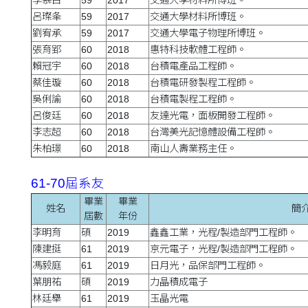
呂璨夆
59
2017
交通大學材料所博班。
劉宥承
59
2017
交通大學電子物理所博班。
張育郢
60
2018
惠特科技軟體工程師。
賴冠宇
60
2018
台積電產品工程師。
蔡佳璇
60
2018
台積電研發製程工程師。
吳俐諭
60
2018
台積電製程工程師。
呂俊廷
60
2018
友達光電，面板開發工程師。
李志超
60
2018
台灣美光記憶體設備工程師。
朱柏璟
60
2018
南山人壽業務主任。
61-70屆系友
畢業
畢業
姓名
簡
屆數
年份
李明育
碩
2019
鑫鑫工業，光程/製造部門工程師。
陳建挺
61
2019
京元電子，光程/製造部門工程師。
馮毅庭
61
2019
日月光，品保部門工程師。
葉朋祐
碩
2019
力晶積成電子
林廷舉
61
2019
玉晶光電