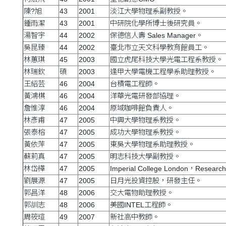
陳?旭
43
2001
淡江大學物理系副教授。
鍾雨潔
43
2001
中研院化學所博士後研究員。
湯智宇
44
2002
保德信人壽 Sales Manager。
吳昆臻
44
2002
臺北市立天文科學教育館員工。
林蕙琪
45
2003
國立虎尾科技大學光電工程系教授。
林瑞欽
碩
2003
逢甲大學電機工程學系助理教授。
王紹芸
46
2004
台積電工程師。
黃鴻棋
46
2004
洋華光電研發部協理。
詹惟淳
46
2004
原域咖啡館負責人。
林彥甫
47
2005
中興大學物理系教授。
張泰榕
47
2005
成功大學物理系教授。
黃依萍
47
2005
東吳大學物理系助理教授。
蘇莉真
47
2005
明志科技大學副教授。
林岱樺
47
2005
Imperial College London，Research
劉展源
47
2005
日月光投資控股，研發主任。
郭昌洋
48
2006
交大電物助理教授。
郭訓志
48
2006
美國INTEL工程師。
周筱瑄
49
2007
新社高中教師。