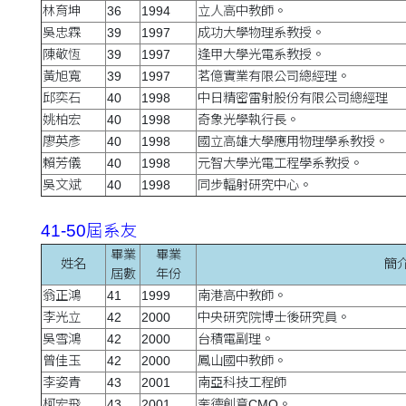
林育坤
36
1994
立人高中教師。
吳忠霖
39
1997
成功大學物理系教授。
陳敬恆
39
1997
逢甲大學光電系教授。
黃旭寬
39
1997
茗億實業有限公司總經理。
邱奕石
40
1998
中日精密雷射股份有限公司總經理
姚柏宏
40
1998
奇象光學執行長。
廖英彥
40
1998
國立高雄大學應用物理學系教授。
賴芳儀
40
1998
元智大學光電工程學系教授。
吳文斌
40
1998
同步輻射研究中心。
41-50屆系友
畢業
畢業
姓名
簡
屆數
年份
翁正鴻
41
1999
南港高中教師。
李光立
42
2000
中央研究院博士後研究員。
吳雪鴻
42
2000
台積電副理。
曾佳玉
42
2000
鳳山國中教師。
李姿青
43
2001
南亞科技工程師
柯宏飛
43
2001
奎德創意CMO。