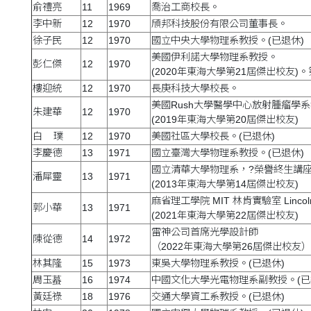
俞禮亮
11
1969
喬治工商校長。
李中新
12
1970
頎邦科技股份有限公司董事長。
徐子民
12
1970
國立中央大學物理系教授。(已退休)
美國伊利諾大學物理系教授。
彭仁傑
12
1970
(2020年東海大學第21屆傑出校友)
樓迎統
12
1970
長庚科技大學校長。
美國Rush大學醫學中心放射腫瘤學系
朱建華
12
1970
(2019年東海大學第20屆傑出校友)
白 璞
12
1970
美國社區大學校長。(已退休)
李慶德
13
1971
國立臺灣大學物理系教授。(已退休)
國立清華大學物理系，?榮譽終生講
潘犀靈
13
1971
(2013年東海大學第14屆傑出校友)
麻省理工學院 MIT 林肯實驗室 Lincol
郭小華
13
1971
(2021年東海大學第22屆傑出校友)
雷神公司首席光學設計師
陳從德
14
1972
（2022年東海大學第26屆傑出校友）
林其隆
15
1973
東吳大學物理系教授。(已退休)
周玉蟇
16
1974
中國文化大學光電物理系副教授。(已
黃廷祿
18
1976
交通大學資工系教授。(已退休)